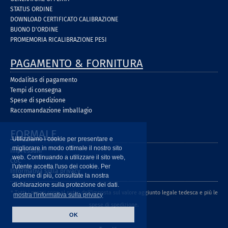
STATUS ORDINE
DOWNLOAD CERTIFICATO CALIBRAZIONE
BUONO D'ORDINE
PROMEMORIA RICALIBRAZIONE PESI
PAGAMENTO & FORNITURA
Modalitàs di pagamento
Tempi di consegna
Spese di spedizione
Raccomandazione imballagio
FORMALE
Utilizziamo i cookie per presentare e
migliorare in modo ottimale il nostro sito
Impressum
web. Continuando a utilizzare il sito web,
CGC
l'utente accetta l'uso dei cookie. Per
Informativa sulla privacy
saperne di più, consultate la nostra
dichiarazione sulla protezione dei dati.
* Tutti i prezzi sono al netto dell'imposta sul valore aggiunto legale tedesca e più le
mostra l'informativa sulla privacy
spese di spedizione.
OK