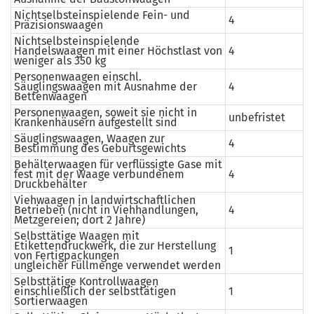
Nichtselbsteinspielende Fein- und
4
Präzisionswaagen
Nichtselbsteinspielende
Handelswaagen mit einer Höchstlast von
4
weniger als 350 kg
Personenwaagen einschl.
Säuglingswaagen mit Ausnahme der
4
Bettenwaagen
Personenwaagen, soweit sie nicht in
unbefristet
Krankenhäusern aufgestellt sind
Säuglingswaagen, Waagen zur
4
Bestimmung des Geburtsgewichts
Behälterwaagen für verflüssigte Gase mit
fest mit der Waage verbundenem
4
Druckbehälter
Viehwaagen in landwirtschaftlichen
Betrieben (nicht in Viehhandlungen,
4
Metzgereien; dort 2 Jahre)
Selbsttätige Waagen mit
Etikettendruckwerk, die zur Herstellung
1
von Fertigpackungen
ungleicher Füllmenge verwendet werden
Selbsttätige Kontrollwaagen
einschließlich der selbsttätigen
1
Sortierwaagen