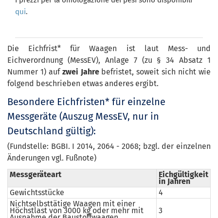
I prezzi per la omologazione dei pesi sono disponibili
qui
.
Die Eichfrist* für Waagen ist laut Mess- und
Eichverordnung (MessEV), Anlage 7 (zu § 34 Absatz 1
Nummer 1) auf
zwei Jahre
befristet, soweit sich nicht wie
folgend beschrieben etwas anderes ergibt.
Besondere Eichfristen* für einzelne
Messgeräte (Auszug MessEV, nur in
Deutschland gültig):
(Fundstelle: BGBI. I 2014, 2064 - 2068; bzgl. der einzelnen
Änderungen vgl. Fußnote)
Messgeräteart
Eichgültigkeit
in Jahren
Gewichtsstücke
4
Nichtselbsttätige Waagen mit einer
Höchstlast von 3000 kg oder mehr mit
3
Ausnahme der Baustoffwaagen