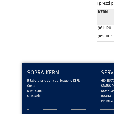
I prezzi 
KERN
961-120
969-003
SOPRA KERN
SERV
Il laboratorio della calibrazione KERN
GENERAT
Contatti
STATUS 
Dove siamo
DOWNLOA
Glossario
BUONO D
PROMEMOR