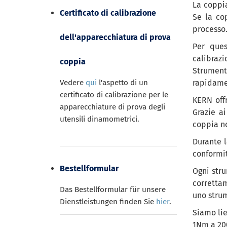
La coppia
Certificato di calibrazione
Se la co
processo
dell'apparecchiatura di prova
Per ques
calibrazi
coppia
Strument
Vedere
qui
l'aspetto di un
rapidamen
certificato di calibrazione per le
KERN off
apparecchiature di prova degli
Grazie a
utensili dinamometrici.
coppia no
Durante l
conformit
Bestellformular
Ogni stru
corretta
Das Bestellformular für unsere
uno strum
Dienstleistungen finden Sie
hier
.
Siamo lie
1Nm a 200