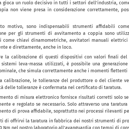
 gioca un ruolo decisivo in tutti i settori dell'industria, co
ppia non viene presa in considerazione correttamente, posso
.
to motivo, sono indispensabili strumenti affidabili come
one per gli strumenti di avvitamento a coppia sono utilizza
i come chiavi dinamometriche, avvitatori manuali elettrici 
te e direttamente, anche in loco.
re la calibrazione di questi dispositivi con valori finali 
i sistemi leva-massa utilizzati, è possibile una generazion
minale, che simula correttamente anche i momenti flettenti ch
a calibrazione, le tolleranze del produttore o del cliente ve
à delle tolleranze è confermata nel certificato di taratura.
mento di misura elettronico fornisce risultati corretti solo s
mente e regolato se necessario. Solo attraverso una taratur
ento di prova affidabile, soprattutto nei processi rilevanti pe
ti di offrirvi la taratura in fabbrica dei nostri strumenti di
 Nm nel nostro laboratorio all'avanguardia con tempi di conseg