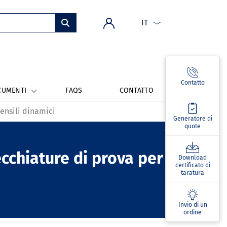
IT
Contatto
CUMENTI
FAQS
CONTATTO
ensili dinamici
Generatore di
quote
ecchiature di prova per
Download
certificato di
taratura
Invio di un
ordine