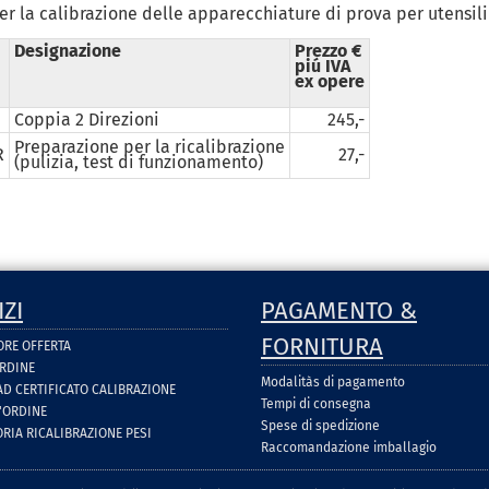
per la calibrazione delle apparecchiature di prova per utensili
Designazione
Prezzo €
piú IVA
ex opere
Coppia 2 Direzioni
245,-
Preparazione per la ricalibrazione
R
27,-
(pulizia, test di funzionamento)
IZI
PAGAMENTO &
FORNITURA
ORE OFFERTA
ORDINE
Modalitàs di pagamento
D CERTIFICATO CALIBRAZIONE
Tempi di consegna
'ORDINE
Spese di spedizione
IA RICALIBRAZIONE PESI
Raccomandazione imballagio