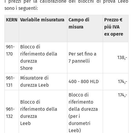
I prezzi per la calibrazione dei blocchi di prova Leeb
sono i seguenti:
KERN
Variabile misuratura
Campo di
Prezzo €
misura
piú IVA
ex opere
961-
Blocco di
170
riferimento della
Per set fino a
138,-
durezza
7 pannelli
Shore
961-
Misuratore di
400 - 800 HLD
174,-
131
durezza Leeb
Blocco di
174,-
Blocco di
riferimento
961-
riferimento della
della durezza
132
durezza
(per i
Leeb
durometri
Leeb)