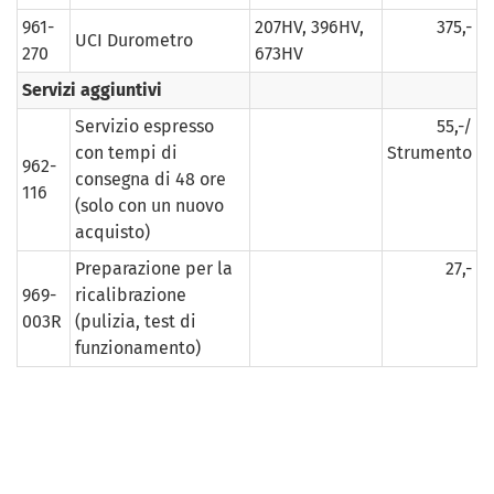
961-
207HV, 396HV,
375,-
UCI Durometro
270
673HV
Servizi aggiuntivi
Servizio espresso
55,-/
con tempi di
Strumento
962-
consegna di 48 ore
116
(solo con un nuovo
acquisto)
Preparazione per la
27,-
969-
ricalibrazione
003R
(pulizia, test di
funzionamento)