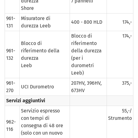
durezza
7 pannelli
Shore
961-
Misuratore di
400 - 800 HLD
174,-
131
durezza Leeb
Blocco di
174,-
Blocco di
riferimento
961-
riferimento della
della durezza
132
durezza
(per i
Leeb
durometri
Leeb)
961-
207HV, 396HV,
375,-
UCI Durometro
270
673HV
Servizi aggiuntivi
Servizio espresso
55,-/
con tempi di
Strumento
962-
consegna di 48 ore
116
(solo con un nuovo